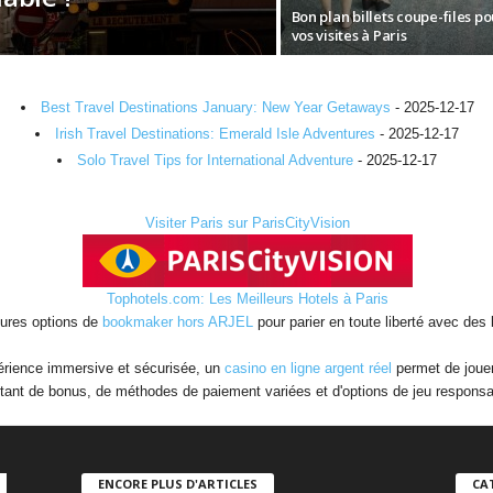
Bon plan billets coupe-files p
vos visites à Paris
Best Travel Destinations January: New Year Getaways
- 2025-12-17
Irish Travel Destinations: Emerald Isle Adventures
- 2025-12-17
Solo Travel Tips for International Adventure
- 2025-12-17
Visiter Paris sur ParisCityVision
Tophotels.com: Les Meilleurs Hotels à Paris
eures options de
bookmaker hors ARJEL
pour parier en toute liberté avec de
érience immersive et sécurisée, un
casino en ligne argent réel
permet de jouer
fitant de bonus, de méthodes de paiement variées et d'options de jeu responsab
ENCORE PLUS D'ARTICLES
CA