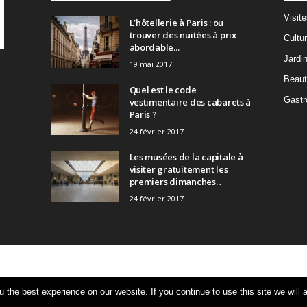
Visite
L’hôtellerie à Paris : ou
trouver des nuitées à prix
Cultu
abordable...
Jardi
19 mai 2017
Beaut
Quel est le code
Gastr
vestimentaire des cabarets à
Paris ?
24 février 2017
Les musées de la capitale à
visiter gratuitement les
premiers dimanches...
24 février 2017
the best experience on our website. If you continue to use this site we will 