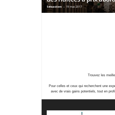
Sébastien
-
19 mai 2017
Trouvez les meill
Pour celles et ceux qui recherchent une exp
avec de vrais gains potentiels, tout en pro