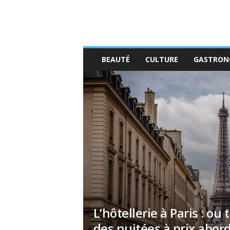
Guide
Paris
BEAUTÉ
CULTURE
GASTRON
pas
cher
L’hôtellerie à Paris : ou
des nuitées à prix abor